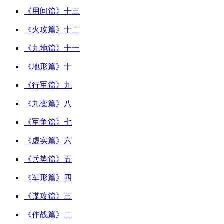
《用间篇》十三
《火攻篇》十二
《九地篇》十一
《地形篇》十
《行军篇》九
《九变篇》八
《军争篇》七
《虚实篇》六
《兵势篇》五
《军形篇》四
《谋攻篇》三
《作战篇》二