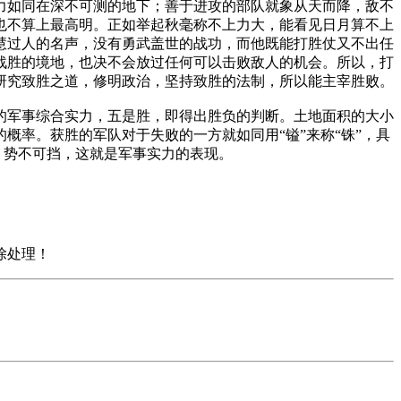
力如同在深不可测的地下；善于进攻的部队就象从天而降，敌不
也不算上最高明。正如举起秋毫称不上力大，能看见日月算不上
慧过人的名声，没有勇武盖世的战功，而他既能打胜仗又不出任
战胜的境地，也决不会放过任何可以击败敌人的机会。所以，打
研究致胜之道，修明政治，坚持致胜的法制，所以能主宰胜败。
军事综合实力，五是胜，即得出胜负的判断。土地面积的大小
率。获胜的军队对于失败的一方就如同用“镒”来称“铢”，具
，势不可挡，这就是军事实力的表现。
除处理！