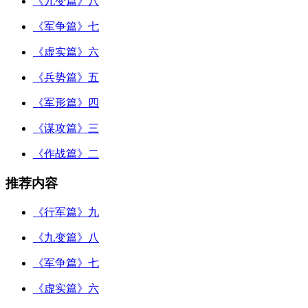
《九变篇》八
《军争篇》七
《虚实篇》六
《兵势篇》五
《军形篇》四
《谋攻篇》三
《作战篇》二
推荐内容
《行军篇》九
《九变篇》八
《军争篇》七
《虚实篇》六