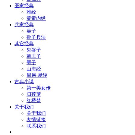
医家经典
难经
黄帝内经
兵家经典
吴子
孙子兵法
其它经典
鬼谷子
韩非子
墨子
山海经
周易·易经
古典小说
第一美女传
归莲梦
红楼梦
关于我们
关于我们
友情链接
联系我们