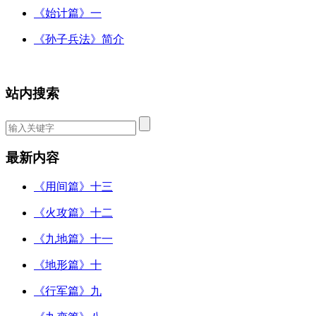
《始计篇》一
《孙子兵法》简介
站内搜索
最新内容
《用间篇》十三
《火攻篇》十二
《九地篇》十一
《地形篇》十
《行军篇》九