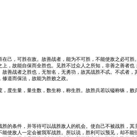
在己，可胜在敌。故善战者，能为不可胜，不能使敌之必可胜。
之上，故能自保而全胜也。见胜不过众人之所知，非善之善者也
。故善战者之胜也，无智名，无勇功，故其战胜不忒。不忒者，
者，修道而保法，故能为胜败之政。
，度生量，量生数，数生称，称生胜。故胜兵若以镒称铢，
胜的条件，并等待可以战胜敌人的机会。使自己不被战胜，其主
不能使敌人一定会被我军战胜。所以说，胜利可以预见，却不能强