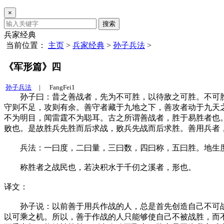
×
搜索
兵家经典
当前位置：
主页
>
兵家经典
>
孙子兵法
>
《军形篇》四
孙子兵法
|
FangFei1
孙子曰：昔之善战者，先为不可胜，以待敌之可胜。不可胜
守则不足，攻则有余。善守者藏于九地之下，善攻者动于九天
不为明目，闻雷霆不为聪耳。古之所谓善战者，胜于易胜者也
败也。是故胜兵先胜而后求战，败兵先战而后求胜。善用兵
兵法：一曰度，二曰量，三曰数，四曰称，五曰胜。地生度
称胜者之战民也，若决积水于千仞之溪者，形也。
译文：
孙子说：以前善于用兵作战的人，总是首先创造自己不可战
以可乘之机。所以，善于作战的人只能够使自己不被战胜，而