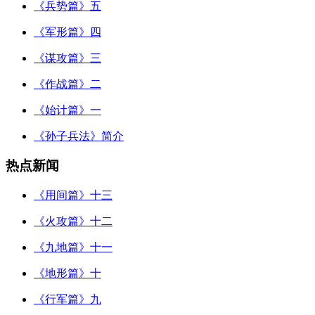
《兵势篇》五
《军形篇》四
《谋攻篇》三
《作战篇》二
《始计篇》一
《孙子兵法》简介
热点新闻
《用间篇》十三
《火攻篇》十二
《九地篇》十一
《地形篇》十
《行军篇》九