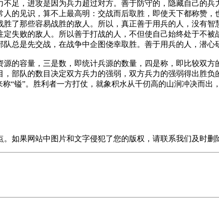
力不足，进攻是因为兵力超过对方。善于防守的，隐藏自己的兵
常人的见识，算不上最高明：交战而后取胜，即使天下都称赞，
战胜了那些容易战胜的敌人。所以，真正善于用兵的人，没有智
注定失败的敌人。所以善于打战的人，不但使自己始终处于不被
部队总是先交战，在战争中企图侥幸取胜。善于用兵的人，潜心
源的容量，三是数，即统计兵源的数量，四是称，即比较双方的
，部队的数目决定双方兵力的强弱，双方兵力的强弱得出胜负的概
来称“镒”。胜利者一方打仗，就象积水从千仞高的山涧冲决而出
点。如果网站中图片和文字侵犯了您的版权，请联系我们及时删