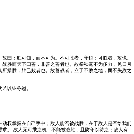
故曰：胜可知，而不可为。不可胜者，守也；可胜者，攻也。
；战胜而天下曰善，非善之善者也。故举秋毫不为多力，见日月
其所措胜，胜已败者也。故善战者，立于不败之地，而不失敌之
败兵若以铢称镒。
动权掌握在自己手中；敌人能否被战胜，在于敌人是否给我们
求。.敌人无可乘之机，不能被战胜，且防守以待之；敌人有