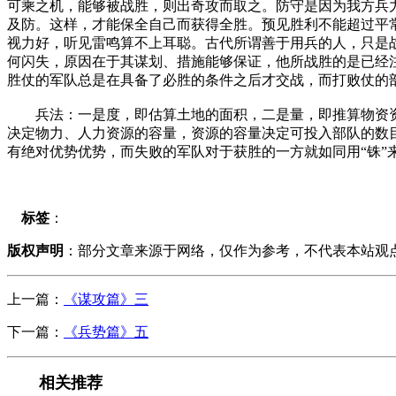
可乘之机，能够被战胜，则出奇攻而取之。防守是因为我方兵
及防。这样，才能保全自己而获得全胜。预见胜利不能超过平
视力好，听见雷鸣算不上耳聪。古代所谓善于用兵的人，只是
何闪失，原因在于其谋划、措施能够保证，他所战胜的是已经
胜仗的军队总是在具备了必胜的条件之后才交战，而打败仗的
兵法：一是度，即估算土地的面积，二是量，即推算物资资
决定物力、人力资源的容量，资源的容量决定可投入部队的数目
有绝对优势优势，而失败的军队对于获胜的一方就如同用“铢”
标签
：
版权声明
：部分文章来源于网络，仅作为参考，不代表本站观
上一篇：
《谋攻篇》三
下一篇：
《兵势篇》五
相关推荐